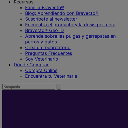
Recursos
Familia Bravecto®
Blog: Aprendiendo con Bravecto®
Suscríbete al newsletter
Encuentra el producto y la dosis perfecta
Bravecto® Geo ID
Aprende sobre las pulgas y garrapatas en
perros y gatos
Crea un recordatorio
Preguntas Frecuentes
Soy Veterinario
Dónde Comprar
Compra Online
Encuentra tu Veterinaria
Buscar
enviar
búsqueda
por