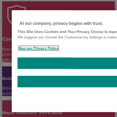
At our company, privacy begins with trust.
This Site Uses Cookies and Your Privacy Choice Is Impo
We suggest you choose the Customize my Settings to make yo
Confianza y seguridad
See our Privacy Policy
Bravecto® cuenta con más de 170 estudios y 80
artículos que respaldan su seguridad para perros y
gatos.
Acción rápida y duradera
Bravecto® elimina pulgas y garrapatas rápidamente,
brindando protección prolongada.
Mayor cobertura entre dosis