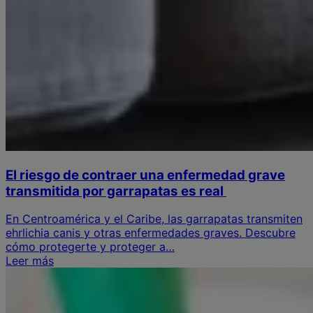
El riesgo de contraer una enfermedad grave
transmitida por garrapatas es real
En Centroamérica y el Caribe, las garrapatas transmiten
ehrlichia canis y otras enfermedades graves. Descubre
cómo protegerte y proteger a…
Leer más