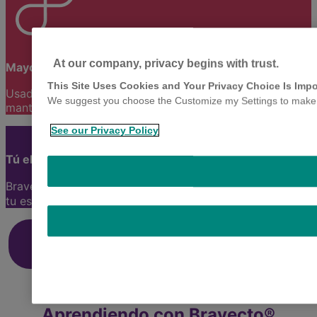
At our company, privacy begins with trust.
Mayor cobertura entre dosis
This Site Uses Cookies and Your Privacy Choice Is Impo
Usado correctamente, Bravecto® previene olvidos y
We suggest you choose the Customize my Settings to make yo
mantiene a tu mascota protegida.
See our Privacy Policy
Tú eliges cómo tomar el control
Bravecto® ofrece opciones de dosificación adaptadas a
tu estilo de vida, garantizando protección eficaz.
Conoce nuestro
¿Dónde comprar
blog
Bravecto®?
Aprendiendo con Bravecto®