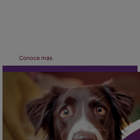
Bravecto 365®,
1 año de protección
contra pulgas, garrapatas y ácaros
con una sola
dosis.
Conoce más