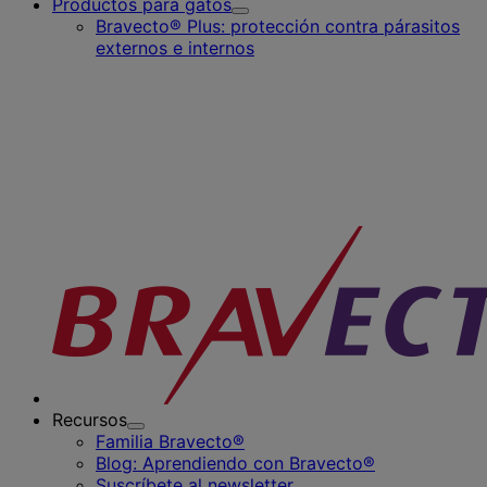
Productos para gatos
Toggle
Bravecto® Plus: protección contra párasitos
Submenu
externos e internos
for
Productos
para
gatos
Recursos
Toggle
Familia Bravecto®
Submenu
Blog: Aprendiendo con Bravecto®
for
Suscríbete al newsletter
Recursos