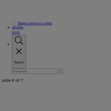
Selecciona tu país
Search
Toggle
Buscar
enviar
search
búsqueda
por
slide
6
of 7