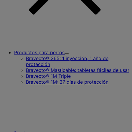
Productos para perros
Toggle
Bravecto® 365: 1 inyección, 1 año de
Submenu
protección
for
Bravecto® Masticable: tabletas fáciles de usar
Productos
para
Bravecto® 1M Triple
perros
Bravecto® 1M: 37 días de protección