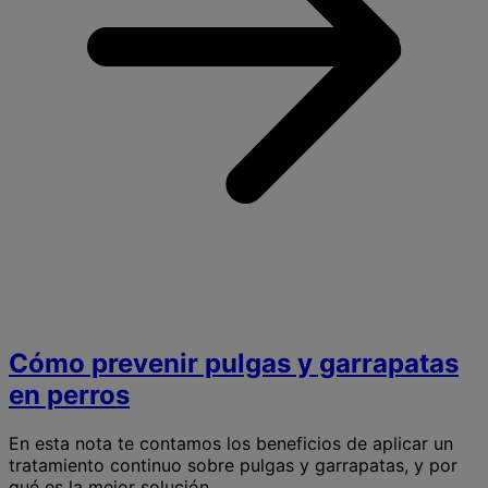
p
p
y
g
Cómo prevenir pulgas y garrapatas
en perros
En esta nota te contamos los beneficios de aplicar un
tratamiento continuo sobre pulgas y garrapatas, y por
qué es la mejor solución.