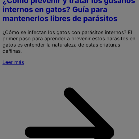
¿Cómo prevenir y tratar los gusanos
internos en gatos? Guía para
mantenerlos libres de parásitos
¿Cómo se infectan los gatos con parásitos internos? El
primer paso para aprender a prevenir estos parásitos en
gatos es entender la naturaleza de estas criaturas
dañinas.
Leer más
S
p
y
t
l
g
i
e
g
G
p