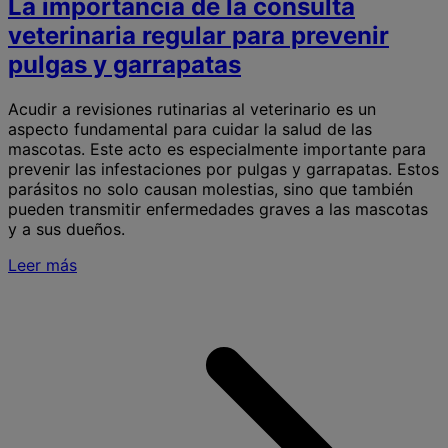
La importancia de la consulta
veterinaria regular para prevenir
pulgas y garrapatas
Acudir a revisiones rutinarias al veterinario es un
aspecto fundamental para cuidar la salud de las
mascotas. Este acto es especialmente importante para
prevenir las infestaciones por pulgas y garrapatas. Estos
parásitos no solo causan molestias, sino que también
pueden transmitir enfermedades graves a las mascotas
y a sus dueños.
Leer más
S
L
i
l
c
v
r
p