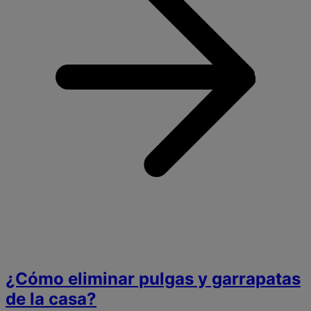
g
e
v
¿Cómo eliminar pulgas y garrapatas
de la casa?