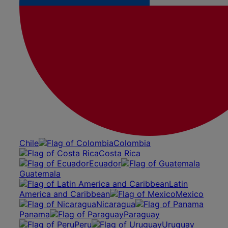
Chile
Colombia
Costa Rica
Ecuador
Guatemala
Latin
America and Caribbean
Mexico
Nicaragua
Panama
Paraguay
Peru
Uruguay