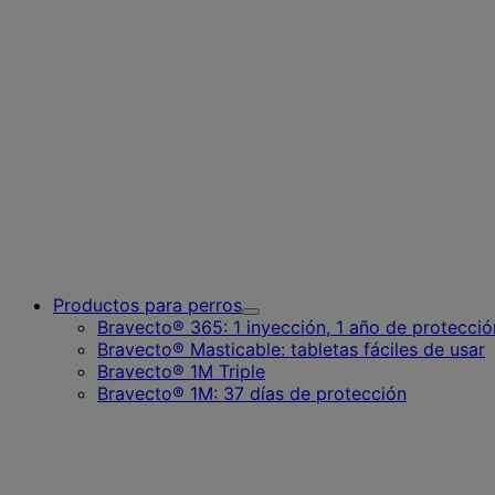
Productos para perros
Toggle
Bravecto® 365: 1 inyección, 1 año de protecció
Submenu
Bravecto® Masticable: tabletas fáciles de usar
for
Bravecto® 1M Triple
Productos
para
Bravecto® 1M: 37 días de protección
perros