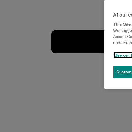
At our c
This Site
We sugges
Accept Co
understand
See our 
Customi