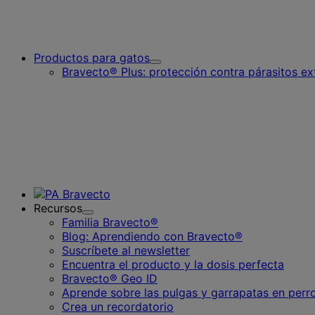
Productos para gatos
Toggle
Bravecto® Plus: protección contra párasitos ex
Submenu
for
Productos
para
gatos
Recursos
Toggle
Familia Bravecto®
Submenu
Blog: Aprendiendo con Bravecto®
for
Suscríbete al newsletter
Recursos
Encuentra el producto y la dosis perfecta
Bravecto® Geo ID
Aprende sobre las pulgas y garrapatas en perr
Crea un recordatorio