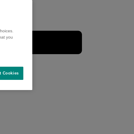
hoices.
hat you
t Cookies